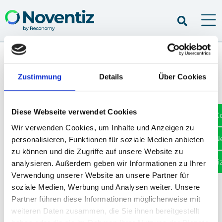
Zustimmung
Details
Über Cookies
Müs­sen Online-Händ­ler Ver­
sand­ver­pa­ckun­gen lizen­zie­
Diese Webseite verwendet Cookies
ren?
K
Wir verwenden Cookies, um Inhalte und Anzeigen zu
N
personalisieren, Funktionen für soziale Medien anbieten
zu können und die Zugriffe auf unsere Website zu
Müs­sen Online-Händ­ler Ver­sand­ver­
Li
analysieren. Außerdem geben wir Informationen zu Ihrer
pa­ckun­gen lizen­zie­ren?
Verwendung unserer Website an unsere Partner für
soziale Medien, Werbung und Analysen weiter. Unsere
Partner führen diese Informationen möglicherweise mit
Ja. Ver­sand­ver­pa­ckun­gen inklu­si­ve
weiteren Daten zusammen, die Sie ihnen bereitgestellt