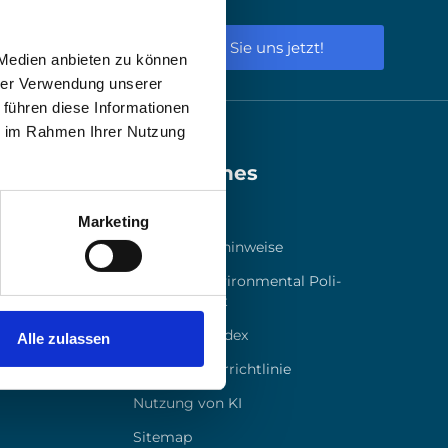
un­gen ent­ste­hen. Dies erfül­len Unter­
Schreiben Sie uns jetzt!
 Medien anbieten zu können
hrer Verwendung unserer
 führen diese Informationen
ie im Rahmen Ihrer Nutzung
Rechtliches
oN
Impres­sum
Marketing
Daten­schutz­hin­wei­se
Qua­li­ty & Envi­ron­men­tal Poli­
cy State­ment
Ver­hal­tens­ko­dex
Alle zulassen
Hin­weis­ge­ber­richt­li­nie
Nut­zung von KI
Site­map