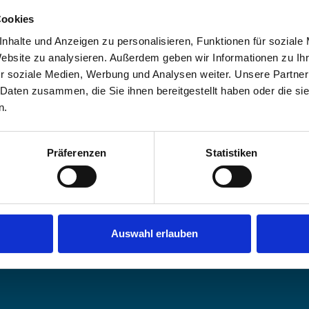
lung, Sor­tie­rung und Ver­wer­tung ihrer Ver­pa­ck
Cookies
rfahren? Hier Kontakt aufnehmen.
un­gen…
nhalte und Anzeigen zu personalisieren, Funktionen für soziale
Website zu analysieren. Außerdem geben wir Informationen zu I
r soziale Medien, Werbung und Analysen weiter. Unsere Partner
 Daten zusammen, die Sie ihnen bereitgestellt haben oder die s
n.
Online Shops
Portale
Ver­pa­ckung Direkt
Kun­den­por­tal W
Präferenzen
Statistiken
Bat­te­rie Direkt
Ent­sor­ger­por­tal
Online Akten­ver­nich­tung
Containerbestellung24
hig­
Auswahl erlauben