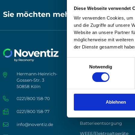
und zur Über­nah­me der Kos­ten, die durch Samm­
Diese Webseite verwendet 
Sie möchten mehr über Noventiz e
neh­men durch die Betei­li­gung ihrer Ver­pa­ck
Wir verwenden Cookies, um I
und die Zugriffe auf unsere 
Website an unsere Partner fü
möglicherweise mit weiteren
der Dienste gesammelt habe
Leistungen
Einwilligungsauswahl
Ver­pa­ckungs­li­zen­zie­rung
Notwendig
Deutsch­land
Hermann-Heinrich-
Gossen-Str. 3
Ver­pa­ckungs­li­zen­zie­rung
Euro­pa
50858 Köln
Über­prü­fung Recy­cling­fä­
0221/800 158-70
Ablehnen
keit
0221/800 158-77
Trans­port­ver­pa­ckun­gen
Bat­te­rie­ent­sor­gung
info@noventiz.de
WEEE/Elektroaltgeräte