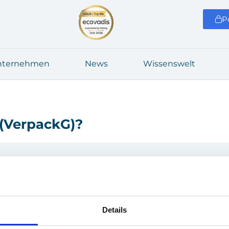
P
ter­neh­men
News
Wis­sens­welt
 (Ver­packG)?
)?
 Regis­trie­rung, Rück­nah­me und Ver­wer­tung von 
Details
t­mals gewerb­lich in Ver­kehr brin­gen, zur Regis­tri