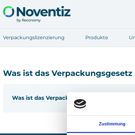
Ver­pa­ckungs­li­zen­zie­rung
Pro­duk­te
Un
Was ist das Ver­pa­ckungs­ge­setz
Was ist das Ver­pa­ckungs­ge­setz (Ver­packG
Das Ver­pa­ckungs­ge­setz (Ver­packG) regelt die
Zustimmung
pflich­tet Unter­neh­men, die Ver­pa­ckun­gen ers