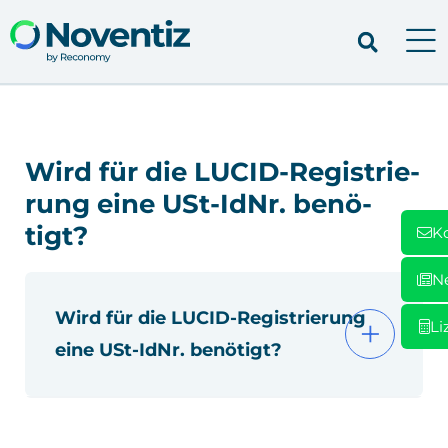
Wird für die LUCID-Regis­trie­
rung eine USt‑IdNr. benö­
tigt?
K
N
Wird für die LUCID-Regis­trie­rung
Li
eine USt‑IdNr. benö­tigt?
Nein. Für die Regis­trie­rung im Ver­pa­