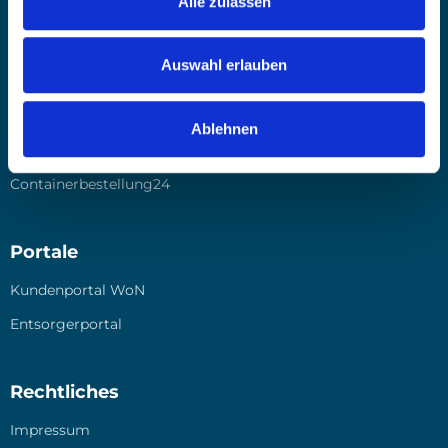
Alle zulassen
Online Shops
Auswahl erlauben
Ver­pa­ckung Direkt
Bat­te­rie Direkt
Ablehnen
Online Akten­ver­nich­tung
Containerbestellung24
Portale
Kun­den­por­tal WoN
Ent­sor­ger­por­tal
Rechtliches
Impres­sum