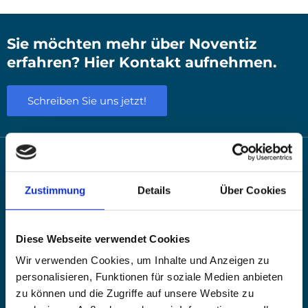
ckungs­re­gis­ter LUCID ist eine USt-IdNr.
nicht zwin­gend erfor­der­lich. Alter­na­tiv
Sie möchten mehr über Noventiz
kann auch eine Steu­er­num­mer ange­
erfahren? Hier Kontakt aufnehmen.
ge­ben wer­den. Ent­schei­dend ist, dass
Schreiben Sie uns jetzt!
das Unter­neh­men ein­deu­tig iden­ti­fi­
zier­bar ist und die Anga­ben kor­rekt
und voll­stän­dig hin­ter­legt wer­den.
Zustimmung
Details
Über Cookies
Hermann-Heinrich-Gossen-Str. 3
Diese Webseite verwendet Cookies
50858 Köln
Wir verwenden Cookies, um Inhalte und Anzeigen zu
personalisieren, Funktionen für soziale Medien anbieten
0221/800 158-70
zu können und die Zugriffe auf unsere Website zu