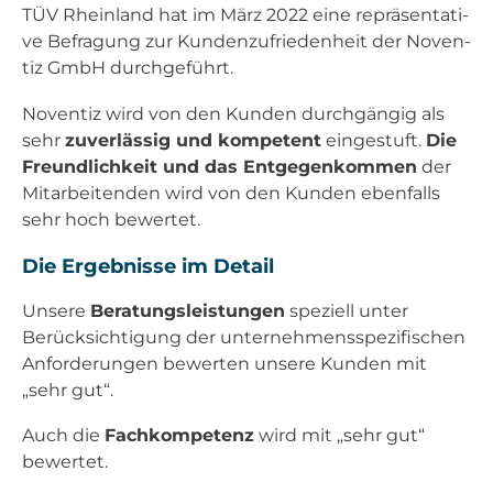
TÜV Rhein­land hat im März 2022 eine reprä­sen­ta­ti­
ve Befra­gung zur Kun­den­zu­frie­den­heit der Noven­
tiz GmbH durch­ge­führt.
Noven­tiz wird von den Kun­den durch­gän­gig als
sehr
zuver­läs­sig und kom­pe­tent
ein­ge­stuft.
Die
Freund­lich­keit und das Ent­ge­gen­kom­men
der
Mit­ar­bei­ten­den wird von den Kun­den eben­falls
sehr hoch bewer­tet.
Die Ergeb­nis­se im Detail
Unse­re
Bera­tungs­leis­tun­gen
spe­zi­ell unter
Berück­sich­ti­gung der unter­neh­mens­spe­zi­fi­schen
Anfor­de­run­gen bewer­ten unse­re Kun­den mit
„sehr gut“.
Auch die
Fach­kom­pe­tenz
wird mit „sehr gut“
bewer­tet.