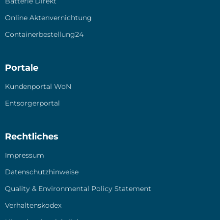
Bat­te­rie Direkt
Online Akten­ver­nich­tung
Containerbestellung24
Portale
Kun­den­por­tal WoN
Ent­sor­ger­por­tal
Rechtliches
Impres­sum
Daten­schutz­hin­wei­se
Qua­li­ty & Envi­ron­men­tal Poli­cy State­ment
Ver­hal­tens­ko­dex