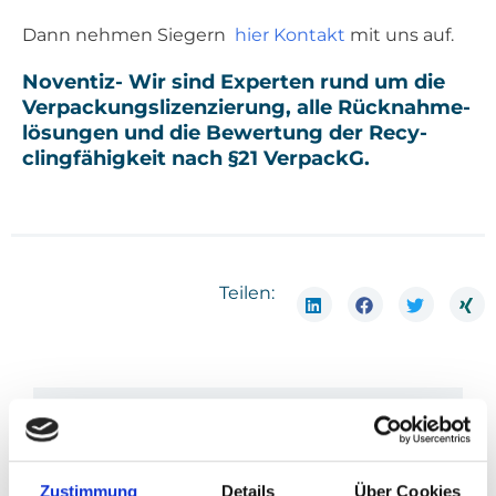
Dann neh­men Sie­gern
hier Kon­takt
mit uns auf.
Noven­tiz- Wir sind Exper­ten rund um die
Ver­pa­ckungs­li­zen­zie­rung, alle Rück­nah­me­
lö­sun­gen und die Bewer­tung der Recy­
cling­fä­hig­keit nach §21 Ver­packG.
Teilen:
Wir sind Experten rund um die
Verpackungslizenzierung, alle
Rücknahmelösungen und Bewertung der
Recyclingfähigkeit nach §21 VerpackG.
Zustimmung
Details
Über Cookies