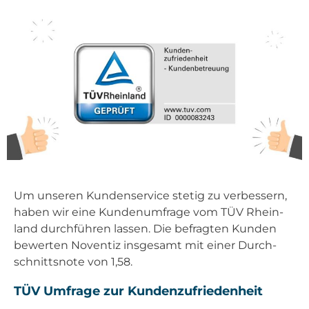
Um unse­ren Kun­den­ser­vice ste­tig zu ver­bes­sern,
haben wir eine Kun­den­um­fra­ge vom TÜV Rhein­
land durch­füh­ren las­sen. Die befrag­ten Kun­den
bewer­ten Noven­tiz ins­ge­samt mit einer Durch­
schnitts­no­te von 1,58.
TÜV Umfra­ge zur Kun­den­zu­frie­den­heit