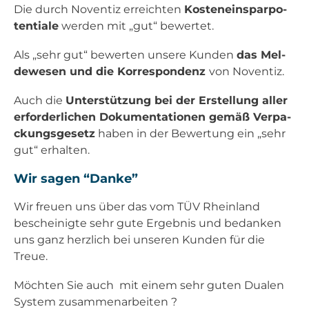
Die durch Noven­tiz erreich­ten
Kos­ten­ein­spar­po­
ten­tia­le
wer­den mit „gut“ bewer­tet.
Als „sehr gut“ bewer­ten unse­re Kun­den
das Mel­
de­we­sen und die Kor­re­spon­denz
von Noven­tiz.
Auch die
Unter­stüt­zung bei der Erstel­lung aller
erfor­der­li­chen Doku­men­ta­tio­nen gemäß Ver­pa­
ckungs­ge­setz
haben in der Bewer­tung ein „sehr
gut“ erhal­ten.
Wir sagen “Dan­ke”
Wir freu­en uns über das vom TÜV Rhein­land
beschei­nig­te sehr gute Ergeb­nis und bedan­ken
uns ganz herz­lich bei unse­ren Kun­den für die
Treue.
Möch­ten Sie auch mit einem sehr guten Dua­len
Sys­tem zusam­men­ar­bei­ten ?