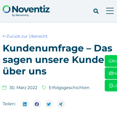
Zurück zur Übersicht
Kun­den­um­fra­ge – Das
sagen unse­re Kun­den
K
über uns
N
Li
30. März 2022
Erfolgsgeschichten
Teilen: