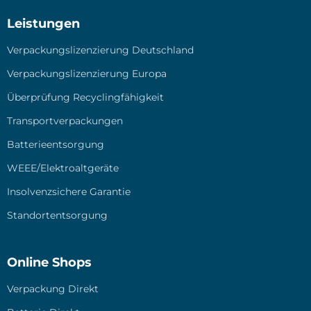
Leistungen
Ver­pa­ckungs­li­zen­zie­rung Deutsch­land
Ver­pa­ckungs­li­zen­zie­rung Euro­pa
Über­prü­fung Recy­cling­fä­hig­keit
Trans­port­ver­pa­ckun­gen
Bat­te­rie­ent­sor­gung
WEEE/Elektroaltgeräte
Insol­venz­si­che­re Garan­tie
Stand­ort­ent­sor­gung
Online Shops
Ver­pa­ckung Direkt