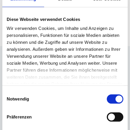
Verpackung Direkt
Diese Webseite verwendet Cookies
Wir verwenden Cookies, um Inhalte und Anzeigen zu
personalisieren, Funktionen für soziale Medien anbieten
zu können und die Zugriffe auf unsere Website zu
analysieren. Außerdem geben wir Informationen zu Ihrer
Verwendung unserer Website an unsere Partner für
soziale Medien, Werbung und Analysen weiter. Unsere
Partner führen diese Informationen möglicherweise mit
weiteren Daten zusammen, die Sie ihnen bereitgestellt
Weitere News
haben oder die sie im Rahmen Ihrer Nutzung der Dienste
gesammelt haben.
Entdecken Sie Updates aus der Kreislaufwirtschaft,
Einwilligungsauswahl
Notwendig
Neuigkeiten rund um Umwelt-Compliance und
aktuelle Informationen über Noventiz.
Präferenzen