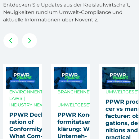
Entdecken Sie Updates aus der Kreislaufwirtschaft,
Neuigkeiten rund um Umwelt-Compliance und
aktuelle Informationen über Noventiz.
ENVIRONMENTAL
BRANCHENNEWS
UMWELTGESE
LAWS
|
|
PPWR pro­d
INDUSTRY NEWS
UMWELTGESETZE
cer vs man
PPWR Decla­
PPWR Kon­
fac­tu­rer: ob
ra­ti­on of
for­mi­täts­er­
ga­ti­ons, de
Con­for­mi­ty:
klä­rung: Was
ni­ti­ons and
What Com­
Unter­neh­
prac­ti­cal