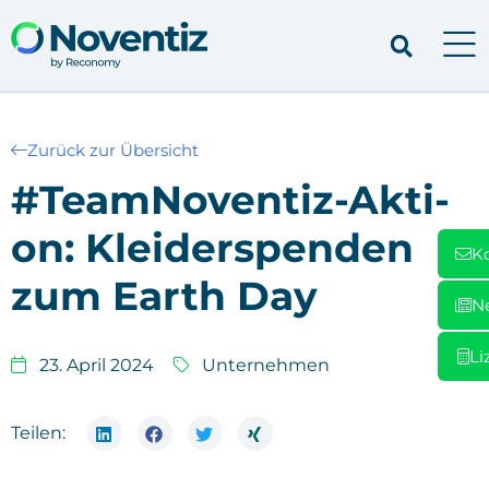
Zurück zur Übersicht
#Team­No­ven­tiz-Akti­
on: Klei­der­spen­den
K
zum Earth Day
N
Li
23. April 2024
Unternehmen
Teilen: