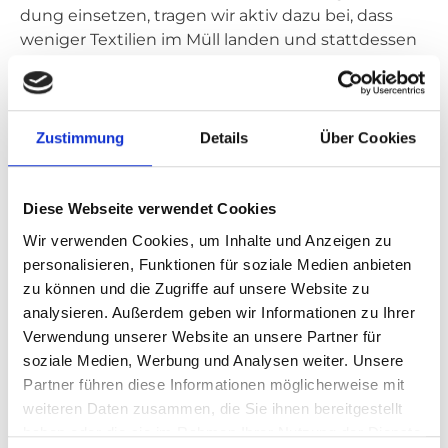
dung ein­set­zen, tra­gen wir aktiv dazu bei, dass
weni­ger Tex­ti­li­en im Müll lan­den und statt­des­sen
wei­ter genutzt wer­den kön­nen.
Nach­hal­tig­keit im Kern unse­rer Ser­
vices
Zustimmung
Details
Über Cookies
Umwelt­schutz und Nach­hal­tig­keit sind fest in
unse­rer Unter­neh­mens­phi­lo­so­phie ver­an­kert. In
Diese Webseite verwendet Cookies
der
Reco­no­my
Fami­lie wur­den zum dies­jäh­ri­gen
Wir verwenden Cookies, um Inhalte und Anzeigen zu
Earth Day vie­le ähn­li­che Aktio­nen durch­ge­führt,
personalisieren, Funktionen für soziale Medien anbieten
um gemein­sam als Teil der Gesell­schaft sozia­le
zu können und die Zugriffe auf unsere Website zu
Ver­ant­wor­tung zu über­neh­men und unse­re Visi­on
analysieren. Außerdem geben wir Informationen zu Ihrer
einer nach­hal­ti­gen Welt zu ver­wirk­li­chen.
Verwendung unserer Website an unsere Partner für
soziale Medien, Werbung und Analysen weiter. Unsere
Partner führen diese Informationen möglicherweise mit
weiteren Daten zusammen, die Sie ihnen bereitgestellt
haben oder die sie im Rahmen Ihrer Nutzung der Dienste
Teilen: