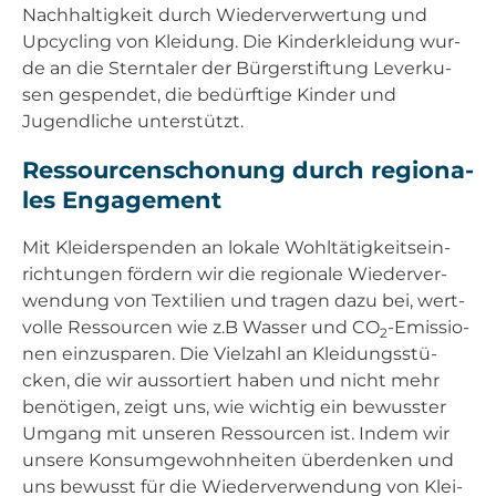
Nach­hal­tig­keit durch Wie­der­ver­wer­tung und
Upcy­cling von Klei­dung. Die Kin­der­klei­dung wur­
de an die Stern­ta­ler der Bür­ger­stif­tung Lever­ku­
sen gespen­det, die bedürf­ti­ge Kin­der und
Jugend­li­che unter­stützt.
Res­sour­cen­scho­nung durch regio­na­
les Enga­ge­ment
Mit Klei­der­spen­den an loka­le Wohl­tä­tig­keits­ein­
rich­tun­gen för­dern wir die regio­na­le Wie­der­ver­
wen­dung von Tex­ti­li­en und tra­gen dazu bei, wert­
vol­le Res­sour­cen wie z.B Was­ser und CO
-Emis­sio­
2
nen ein­zu­spa­ren. Die Viel­zahl an Klei­dungs­stü­
cken, die wir aus­sor­tiert haben und nicht mehr
benö­ti­gen, zeigt uns, wie wich­tig ein bewuss­ter
Umgang mit unse­ren Res­sour­cen ist. Indem wir
unse­re Kon­sum­ge­wohn­hei­ten über­den­ken und
uns bewusst für die Wie­der­ver­wen­dung von Klei­