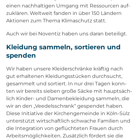
einen nach­hal­ti­gen Umgang mit Res­sour­cen auf­
zu­klä­ren. Welt­weit fan­den in über 150 Län­dern
Aktio­nen zum The­ma Kli­ma­schutz statt.
Auch wir bei Noven­tiz haben uns dar­an betei­ligt.
Klei­dung sam­meln, sor­tie­ren und
spen­den
Wir haben unse­re Klei­der­schrän­ke kräf­tig nach
gut erhal­te­nen Klei­dungs­stü­cken durch­sucht,
gesam­melt und sor­tiert. In nur drei Tagen konn­
ten wir bereits sie­ben gro­ße Säcke mit haupt­säch­
lich Kin­der- und Damen­be­klei­dung sam­meln, die
wir an den „Veedels­schrank“ gespen­det haben.
Die­se Initia­ti­ve der Kir­chen­ge­mein­de in Köln-Sülz
unter­stützt wirt­schaft­lich schwa­che Fami­li­en und
die Inte­gra­ti­on von geflüch­te­ten Frau­en durch
Arbeits­mög­lich­kei­ten. Zusätz­lich för­dert sie die