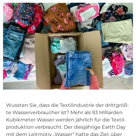
Wuss­ten Sie, dass die Tex­til­in­dus­trie der dritt­größ­
te Was­ser­ver­brau­cher ist? Mehr als 93 Mil­li­ar­den
Kubik­me­ter Was­ser wer­den jähr­lich für die Tex­til­
pro­duk­ti­on ver­braucht. Der dies­jäh­ri­ge Earth Day
mit dem Leit­mo­tiv „Was­ser“ hat­te das Ziel, über