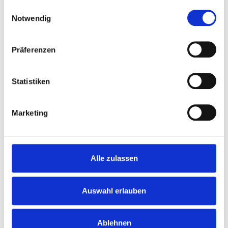
gesammelt haben.
Einwilligungsauswahl
Notwendig
Präferenzen
Wir sind Experten rund um die
Verpackungslizenzierung, alle
Rücknahmelösungen und Bewertung der
Statistiken
Recyclingfähigkeit nach §21 VerpackG.
Verpackung Direkt
Marketing
Alle zulassen
Auswahl erlauben
Auf dem Laufenden bleiben mit Noventiz
Ablehnen