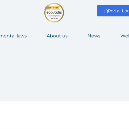
Portal Lo
­men­tal laws
About us
News
Web