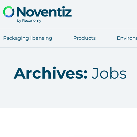
Pack­a­ging licen­sing
Pro­ducts
Envi­ron
Archives:
Jobs