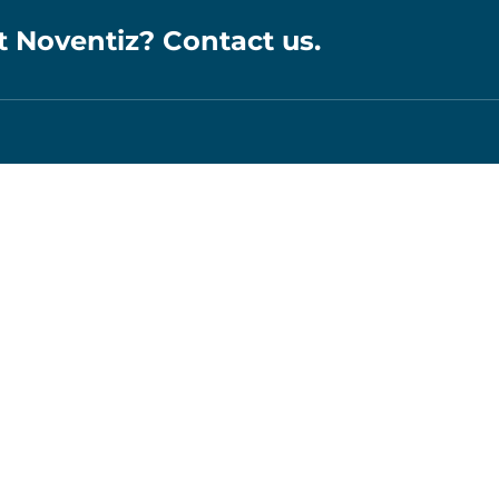
t Noventiz? Contact us.
Online stores
Customer p
Pack­a­ging Direct
Was­te manage­m
por­tal
ro­pe
Bat­tery Direct
Online Akten­ver­nich­tung
Containerbestellung24
ro­
ee