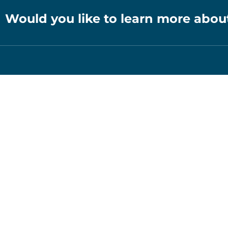
Would you like to learn more abou
Services
Pack­a­ging licen­sing
Hermann-Heinrich-
Pack­a­ging licen­sing in Eu
Gossen-Str. 3
Asses­sing recy­cla­bi­li­ty
50858 Cologne
Germany
Trans­port pack­a­ging
+49 221 800 158-70
Bat­tery dis­po­sal
Was­te elec­tri­cal and elec­t
+49 221 800 158-77
nic equip­ment (WEEE)
info@noventiz.de
Insol­­ven­­cy-pro­of gua­ran­t