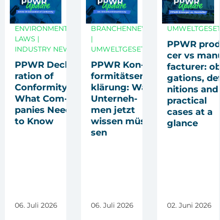
ENVIRONMENTAL
BRANCHENNEWS
UMWELTGESE
LAWS
|
|
PPWR pro­d
INDUSTRY NEWS
UMWELTGESETZE
cer vs man
PPWR Decla­
PPWR Kon­
fac­tu­rer: ob
ra­ti­on of
for­mi­täts­er­
ga­ti­ons, de
Con­for­mi­ty:
klä­rung: Was
ni­ti­ons and
What Com­
Unter­neh­
prac­ti­cal
pa­nies Need
men jetzt
cases at a
to Know
wis­sen müs­
glan­ce
sen
06. Juli 2026
06. Juli 2026
02. Juni 2026