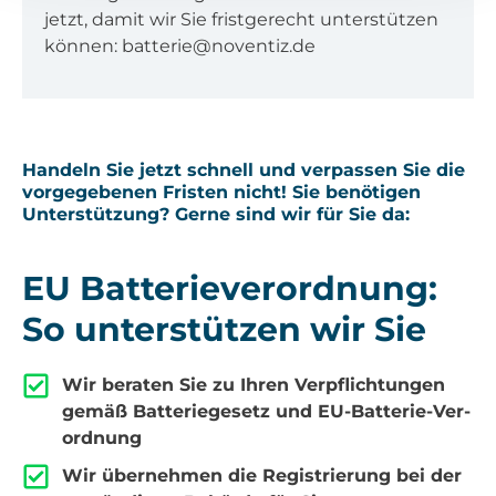
jetzt, damit wir Sie frist­ge­recht unter­stüt­zen
kön­nen: batterie@noventiz.de
Han­deln Sie jetzt schnell und ver­pas­sen Sie die
vor­ge­ge­be­nen Fris­ten nicht! Sie benö­ti­gen
Unter­stüt­zung? Ger­ne sind wir für Sie da:
EU Bat­te­rie­ver­ord­nung:
So unter­stüt­zen wir Sie
Wir bera­ten Sie zu Ihren Ver­pflich­tun­gen
gemäß Bat­te­rie­ge­setz und EU-Bat­te­rie-Ver­
ord­nung
Wir über­neh­men die Regis­trie­rung bei der