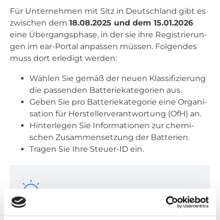
Für Unter­neh­men mit Sitz in Deutsch­land gibt es
zwi­schen dem
18.08.2025 und dem 15.01.2026
eine Über­gangs­pha­se, in der sie ihre Regis­trie­run­
gen im ear-Por­tal anpas­sen müs­sen. Fol­gen­des
muss dort erle­digt wer­den:
Wäh­len Sie gemäß der neu­en Klas­si­fi­zie­rung
die pas­sen­den Bat­te­rie­ka­te­go­rien aus.
Geben Sie pro Bat­te­rie­ka­te­go­rie eine Orga­ni­
sa­ti­on für Her­stel­ler­ver­ant­wor­tung (OfH) an.
Hin­ter­le­gen Sie Infor­ma­tio­nen zur che­mi­
schen Zusam­men­set­zung der Bat­te­rien.
Tra­gen Sie Ihre Steu­er-ID ein.
Bit­te beach­ten Sie: