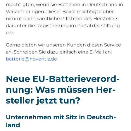
mäch­tig­ten, wenn sie Bat­te­rien in Deutsch­land in
Ver­kehr brin­gen. Die­ser Bevoll­mäch­tig­te über­
nimmt dann sämt­li­che Pflich­ten des Her­stel­lers,
dar­un­ter die Regis­trie­rung im Por­tal der stif­tung
ear.
Ger­ne bie­ten wir unse­ren Kun­den die­sen Ser­vice
an. Schrei­ben Sie dazu ein­fach eine E‑Mail an:
batterie@noventiz.de
Neue EU-Bat­te­rie­ver­ord­
nung: Was müs­sen Her­
stel­ler jetzt tun?
Unter­neh­men mit Sitz in Deutsch­
land