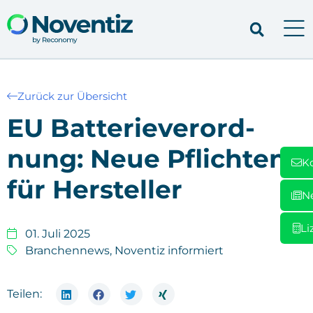
Zurück zur Übersicht
EU Bat­te­rie­ver­ord­
nung: Neue Pflich­ten
K
für Her­stel­ler
N
Li
01. Juli 2025
Branchennews
,
Noventiz informiert
Teilen: