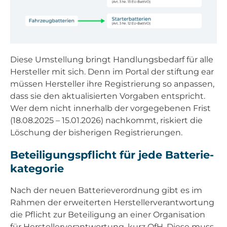
Die­se Umstel­lung bringt Hand­lungs­be­darf für alle
Her­stel­ler mit sich. Denn im Por­tal der stif­tung ear
müs­sen Her­stel­ler ihre Regis­trie­rung so anpas­sen,
dass sie den aktua­li­sier­ten Vor­ga­ben ent­spricht.
Wer dem nicht inner­halb der vor­ge­ge­be­nen Frist
(18.08.2025 – 15.01.2026) nach­kommt, ris­kiert die
Löschung der bis­he­ri­gen Regis­trie­run­gen.
Betei­li­gungs­pflicht für jede Bat­te­rie­
ka­te­go­rie
Nach der neu­en Bat­te­rie­ver­ord­nung gibt es im
Rah­men der erwei­ter­ten Her­stel­ler­ver­ant­wor­tung
die Pflicht zur Betei­li­gung an einer Orga­ni­sa­ti­on
für Her­stel­ler­ver­ant­wor­tung, kurz OfH. Die­se muss