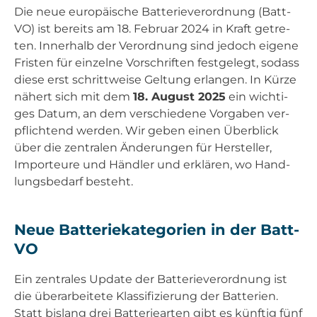
Die neue euro­päi­sche Bat­te­rie­ver­ord­nung (Batt­
VO) ist bereits am 18. Febru­ar 2024 in Kraft getre­
ten. Inner­halb der Ver­ord­nung sind jedoch eige­ne
Fris­ten für ein­zel­ne Vor­schrif­ten fest­ge­legt, sodass
die­se erst schritt­wei­se Gel­tung erlan­gen. In Kür­ze
nähert sich mit dem
18. August 2025
ein wich­ti­
ges Datum, an dem ver­schie­de­ne Vor­ga­ben ver­
pflich­tend wer­den. Wir geben einen Über­blick
über die zen­tra­len Ände­run­gen für Her­stel­ler,
Impor­teu­re und Händ­ler und erklä­ren, wo Hand­
lungs­be­darf besteht.
Neue Bat­te­rie­ka­te­go­rien in der Batt­
VO
Ein zen­tra­les Update der Bat­te­rie­ver­ord­nung ist
die über­ar­bei­te­te Klas­si­fi­zie­rung der Bat­te­rien.
Statt bis­lang drei Bat­te­rie­ar­ten gibt es künf­tig fünf