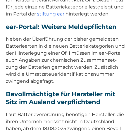
für jede ein­zel­ne Bat­te­rie­ka­te­go­rie fest­ge­legt und
im Por­tal der
stif­tung ear
hin­ter­legt wer­den.
ear-Por­tal: Wei­te­re Mel­de­pflich­ten
Neben der Über­füh­rung der bis­her gemel­de­ten
Bat­te­rie­ar­ten in die neu­en Bat­te­rie­ka­te­go­rien und
der Hin­ter­le­gung einer OfH müs­sen im ear-Por­tal
auch Anga­ben zur che­mi­schen Zusam­men­set­
zung der Bat­te­rien gemacht wer­den. Zusätz­lich
wird die Umsatz­steu­er­iden­ti­fi­ka­ti­ons­num­mer
zwin­gend abge­fragt.
Bevoll­mäch­tig­te für Her­stel­ler mit
Sitz im Aus­land ver­pflich­tend
Laut Bat­te­rie­ver­ord­nung benö­ti­gen Her­stel­ler, die
ihren Unter­neh­mens­sitz nicht in Deutsch­land
haben, ab dem 18.08.2025 zwin­gend einen Bevoll­