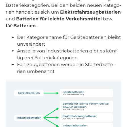
Bat­te­rie­ka­te­go­rien. Bei den bei­den neu­en Kate­go­
rien han­delt es sich um
Elek­tro­fahr­zeug­bat­te­rien
und
Bat­te­rien für leich­te Ver­kehrs­mit­tel
bzw.
LV-Bat­te­rien
.
Der Kate­go­rie­na­me für Gerä­te­bat­te­rien bleibt
unver­än­dert
Anstel­le von Indus­trie­bat­te­rien gibt es künf­
tig drei Bat­te­rie­ka­te­go­rien
Fahr­zeug­bat­te­rien wer­den in Star­ter­bat­te­
rien umbe­nannt