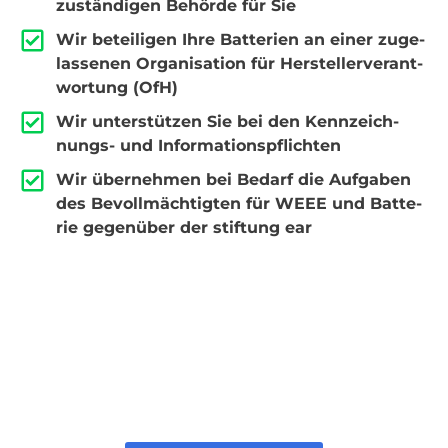
zustän­di­gen Behör­de für Sie
Wir betei­li­gen Ihre Bat­te­rien an einer zuge­
las­se­nen Orga­ni­sa­ti­on für Her­stel­ler­ver­ant­
wor­tung (OfH)
Wir unter­stüt­zen Sie bei den Kenn­zeich­
nungs- und Infor­ma­ti­ons­pflich­ten
Wir über­neh­men bei Bedarf die Auf­ga­ben
des Bevoll­mäch­tig­ten für WEEE und Bat­te­
rie gegen­über der stif­tung ear
Schrei­ben Sie uns doch bei Inter­es­se
eine Nach­richt.