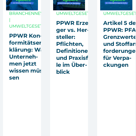
BRANCHENNEWS
UMWELTGESETZE
UMWELTGESE
|
PPWR Erzeu­
Arti­kel 5 de
UMWELTGESETZE
ger vs. Her­
PPWR: PFA
PPWR Kon­
stel­ler:
Grenz­wer­t
for­mi­täts­er­
Pflich­ten,
und Stoff­an
klä­rung: Was
Defi­ni­tio­nen
for­de­run­g
Unter­neh­
und Pra­xis­fäl­
für Ver­pa­
men jetzt
le im Über­
ckun­gen
wis­sen müs­
blick
sen