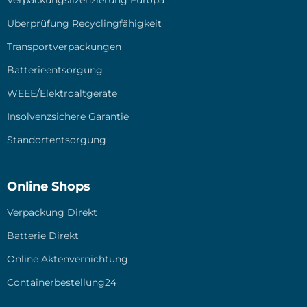
Über­prü­fung Recy­cling­fä­hig­keit
Trans­port­ver­pa­ckun­gen
Bat­te­rie­ent­sor­gung
WEEE/Elektroaltgeräte
Insol­venz­si­che­re Garan­tie
Stand­ort­ent­sor­gung
Online Shops
Ver­pa­ckung Direkt
Bat­te­rie Direkt
Online Akten­ver­nich­tung
Containerbestellung24