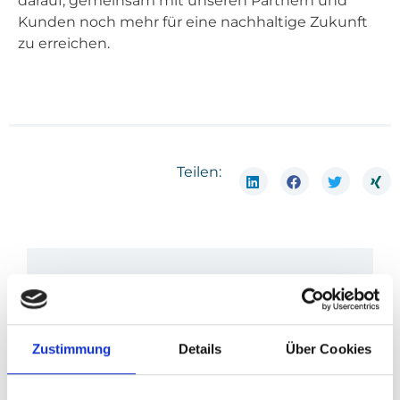
dar­auf, gemein­sam mit unse­ren Part­nern und
Kun­den noch mehr für eine nach­hal­ti­ge Zukunft
zu errei­chen.
Teilen:
Wir sind Experten rund um die
Verpackungslizenzierung, alle
Rücknahmelösungen und Bewertung der
Recyclingfähigkeit nach §21 VerpackG.
Zustimmung
Details
Über Cookies
Verpackung Direkt