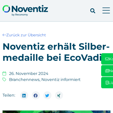
Zurück zur Übersicht
Noven­tiz erhält Sil­ber­
me­dail­le bei Eco­Va­dis
K
N
26. November 2024
Branchennews
,
Noventiz informiert
Li
Teilen: