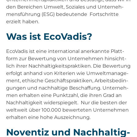
den Berei­chen Umwelt, Sozia­les und Unter­neh­
mens­füh­rung (ESG) bedeu­ten­de Fort­schrit­te
erzielt haben.
Was ist Eco­Va­dis?
Eco­Va­dis ist eine inter­na­tio­nal aner­kann­te Platt­
form zur Bewer­tung von Unter­neh­men hin­sicht­
lich ihrer Nach­hal­tig­keits­prak­ti­ken. Die Bewer­tung
erfolgt anhand von Kri­te­ri­en wie Umwelt­ma­nage­
ment, ethi­sche Geschäfts­prak­ti­ken, Arbeits­be­din­
gun­gen und nach­hal­ti­ge Beschaf­fung. Unter­neh­
men erhal­ten eine Punkt­zahl, die ihren Grad an
Nach­hal­tig­keit wider­spie­gelt. Nur die bes­ten der
welt­weit über 100.000 bewer­te­ten Unter­neh­men
erhal­ten eine hohe Aus­zeich­nung.
Noven­tiz und Nach­hal­tig­