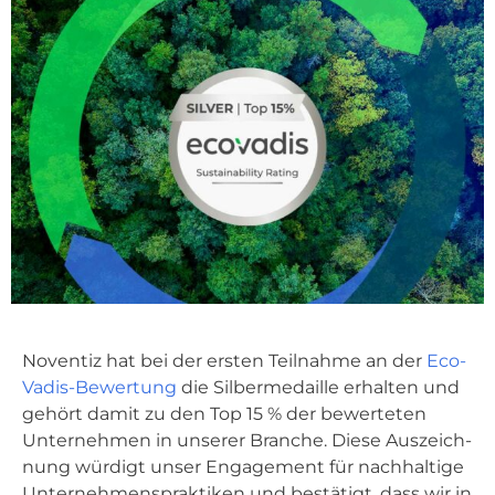
Noven­tiz hat bei der ers­ten Teil­nah­me an der
Eco­
Va­dis-Bewer­tung
die Sil­ber­me­dail­le erhal­ten und
gehört damit zu den Top 15 % der bewer­te­ten
Unter­neh­men in unse­rer Bran­che. Die­se Aus­zeich­
nung wür­digt unser Enga­ge­ment für nach­hal­ti­ge
Unter­neh­mens­prak­ti­ken und bestä­tigt, dass wir in