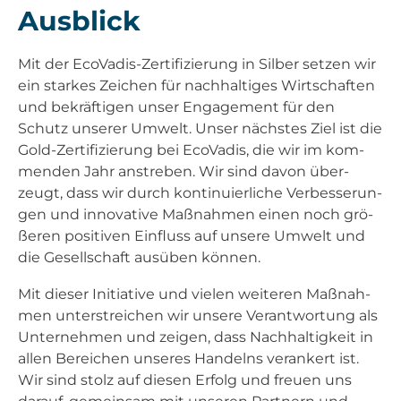
Aus­blick
Mit der Eco­Va­dis-Zer­ti­fi­zie­rung in Sil­ber set­zen wir
ein star­kes Zei­chen für nach­hal­ti­ges Wirt­schaf­ten
und bekräf­ti­gen unser Enga­ge­ment für den
Schutz unse­rer Umwelt. Unser nächs­tes Ziel ist die
Gold-Zer­ti­fi­zie­rung bei Eco­Va­dis, die wir im kom­
men­den Jahr anstre­ben. Wir sind davon über­
zeugt, dass wir durch kon­ti­nu­ier­li­che Ver­bes­se­run­
gen und inno­va­ti­ve Maß­nah­men einen noch grö­
ße­ren posi­ti­ven Ein­fluss auf unse­re Umwelt und
die Gesell­schaft aus­üben kön­nen.
Mit die­ser Initia­ti­ve und vie­len wei­te­ren Maß­nah­
men unter­strei­chen wir unse­re Ver­ant­wor­tung als
Unter­neh­men und zei­gen, dass Nach­hal­tig­keit in
allen Berei­chen unse­res Han­delns ver­an­kert ist.
Wir sind stolz auf die­sen Erfolg und freu­en uns