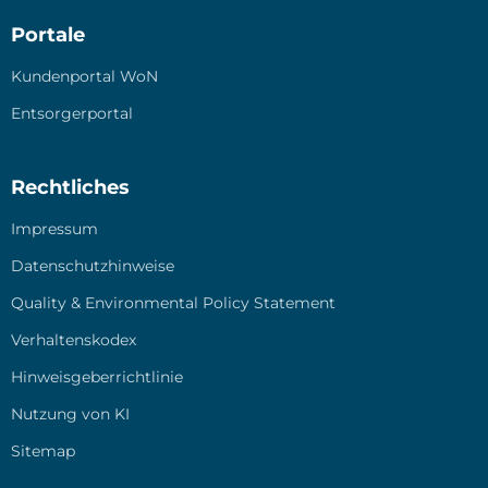
Portale
Kun­den­por­tal WoN
Ent­sor­ger­por­tal
Rechtliches
Impres­sum
Daten­schutz­hin­wei­se
Qua­li­ty & Envi­ron­men­tal Poli­cy State­ment
Ver­hal­tens­ko­dex
Hin­weis­ge­ber­richt­li­nie
Nut­zung von KI
Site­map