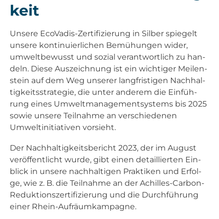
keit
Unse­re Eco­Va­dis-Zer­ti­fi­zie­rung in Sil­ber spie­gelt
unse­re kon­ti­nu­ier­li­chen Bemü­hun­gen wider,
umwelt­be­wusst und sozi­al ver­ant­wort­lich zu han­
deln. Die­se Aus­zeich­nung ist ein wich­ti­ger Mei­len­
stein auf dem Weg unse­rer lang­fris­ti­gen Nach­hal­
tig­keits­stra­te­gie, die unter ande­rem die Ein­füh­
rung eines Umwelt­ma­nage­ment­sys­tems bis 2025
sowie unse­re Teil­nah­me an ver­schie­de­nen
Umwelt­in­itia­ti­ven vor­sieht.
Der Nach­hal­tig­keits­be­richt 2023, der im August
ver­öf­fent­licht wur­de, gibt einen detail­lier­ten Ein­
blick in unse­re nach­hal­ti­gen Prak­ti­ken und Erfol­
ge, wie z. B. die Teil­nah­me an der Achil­les-Car­bon-
Reduk­ti­ons­zer­ti­fi­zie­rung und die Durch­füh­rung
einer Rhein-Auf­räum­kam­pa­gne.