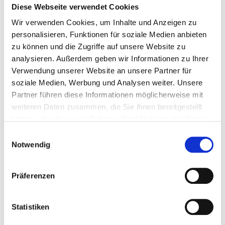
Diese Webseite verwendet Cookies
Wir verwenden Cookies, um Inhalte und Anzeigen zu
personalisieren, Funktionen für soziale Medien anbieten
zu können und die Zugriffe auf unsere Website zu
analysieren. Außerdem geben wir Informationen zu Ihrer
Verwendung unserer Website an unsere Partner für
soziale Medien, Werbung und Analysen weiter. Unsere
Auf dem Laufenden bleiben mit Noventiz
Partner führen diese Informationen möglicherweise mit
weiteren Daten zusammen, die Sie ihnen bereitgestellt
Bei Noventiz unterstützen wir
haben oder die sie im Rahmen Ihrer Nutzung der Dienste
Unternehmen Deutschland- und
gesammelt haben.
europaweit in allen Fragen zur Umwelt-
Einwilligungsauswahl
Compliance. Haben Sie Fragen zu
Notwendig
unseren EPR-Leistungen?
Präferenzen
Kontaktieren Sie uns gerne!
Statistiken